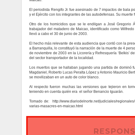
Maicao.
El periodista Rengifo Jr. fue asesinado de 7 impactos de bala p
y el Ejército con los integrantes de las autodefensas. Su muerte 
Otro de los homicidios que se le endilgan a José Gregorio 
trabajador del matadero de Maicao, identificado como Wilfred
llevó a cabo el 30 de junio de 2003.
El hecho más relevante de esta audiencia que contó con la pres
a Barranquilla, lo constituyó la narración de la muerte de 4 per
de noviembre de 2003 en la Licorería y Refresquería ‘Belkis’ 
del sector transportador de la localidad.
Los muertos que se hallaban jugando una partida de dominó f
Magdaniel, Roberto Lucas Peralta López y Antonio Mauricio Bert
se movilizaban en un auto de color blanco.
Al respecto fueron muchas las versiones que tejieron en to
teniendo en cuenta quién era el señor Benancio Iguarán.
Tomado de: http://www.diariodelnorte.net/judiciales/regionales
varias-masacres-en-maicao.html
RESPONS