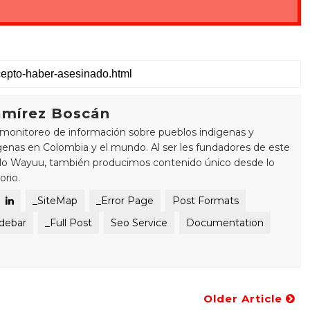
mírez Boscán
monitoreo de información sobre pueblos indigenas y
enas en Colombia y el mundo. Al ser les fundadores de este
blo Wayuu, también producimos contenido único desde lo
orio.
_SiteMap
_Error Page
Post Formats
idebar
_Full Post
Seo Service
Documentation
Older Article