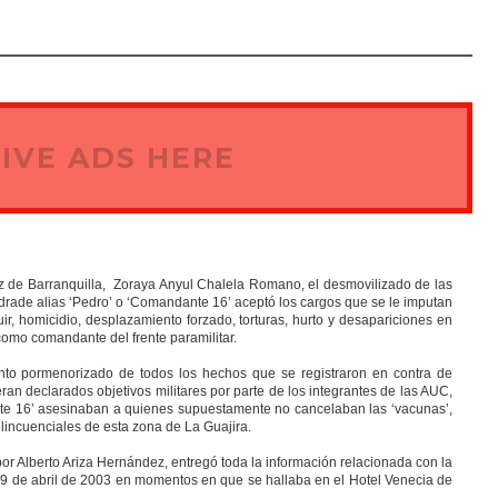
IVE ADS HERE
Paz de Barranquilla, Zoraya Anyul Chalela Romano, el desmovilizado de las
rade alias ‘Pedro’ o ‘Comandante 16’ aceptó los cargos que se le imputan
quir, homicidio, desplazamiento forzado, torturas, hurto y desapariciones en
omo comandante del frente paramilitar.
nto pormenorizado de todos los hechos que se registraron en contra de
an declarados objetivos militares por parte de los integrantes de las AUC,
te 16’ asesinaban a quienes supuestamente no cancelaban las ‘vacunas’,
incuenciales de esta zona de La Guajira.
 por Alberto Ariza Hernández, entregó toda la información relacionada con la
 29 de abril de 2003 en momentos en que se hallaba en el Hotel Venecia de