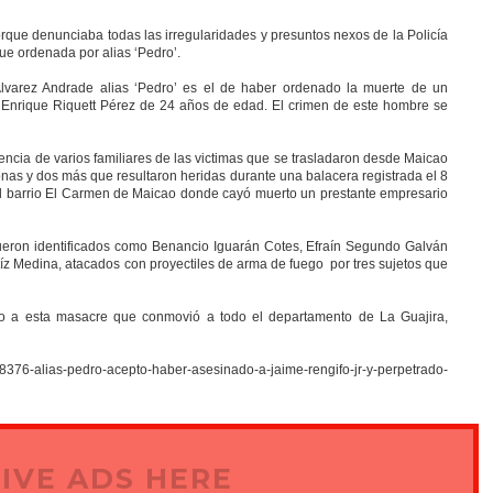
orque denunciaba todas las irregularidades y presuntos nexos de la Policía
fue ordenada por alias ‘Pedro’.
Álvarez Andrade alias ‘Pedro’ es el de haber ordenado la muerte de un
o Enrique Riquett Pérez de 24 años de edad. El crimen de este hombre se
encia de varios familiares de las victimas que se trasladaron desde Maicao
sonas y dos más que resultaron heridas durante una balacera registrada el 8
del barrio El Carmen de Maicao donde cayó muerto un prestante empresario
ueron identificados como Benancio Iguarán Cotes, Efraín Segundo Galván
íz Medina, atacados con proyectiles de arma de fuego por tres sujetos que
rno a esta masacre que conmovió a todo el departamento de La Guajira,
/8376-alias-pedro-acepto-haber-asesinado-a-jaime-rengifo-jr-y-perpetrado-
IVE ADS HERE