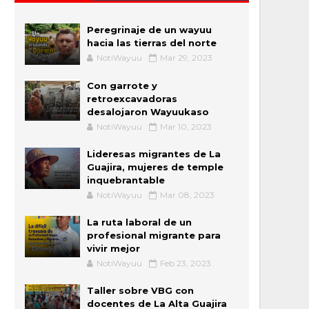
Peregrinaje de un wayuu
hacia las tierras del norte
NotiWayuu
Mar 29, 2023
Con garrote y
retroexcavadoras
desalojaron Wayuukaso
NotiWayuu
Mar 10, 2023
Lideresas migrantes de La
Guajira, mujeres de temple
inquebrantable
NotiWayuu
Mar 08, 2023
La ruta laboral de un
profesional migrante para
vivir mejor
NotiWayuu
Feb 23, 2023
Taller sobre VBG con
docentes de La Alta Guajira