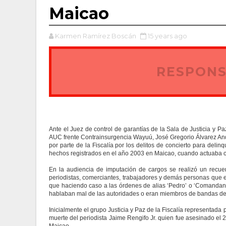
Maicao
Karmen Ramírez Boscán
15 years ago
RESPONS
Ante el Juez de control de garantías de la Sala de Justicia y 
AUC frente Contrainsurgencia Wayuú, José Gregorio Álvarez And
por parte de la Fiscalía por los delitos de concierto para delin
hechos registrados en el año 2003 en Maicao, cuando actuaba c
En la audiencia de imputación de cargos se realizó un recue
periodistas, comerciantes, trabajadores y demás personas que er
que haciendo caso a las órdenes de alias ‘Pedro’ o ‘Comandan
hablaban mal de las autoridades o eran miembros de bandas del
Inicialmente el grupo Justicia y Paz de la Fiscalía representada
muerte del periodista Jaime Rengifo Jr. quien fue asesinado el