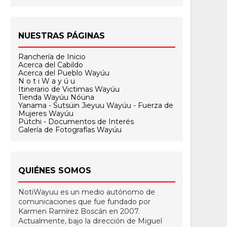
NUESTRAS PÁGINAS
Ranchería de Inicio
Acerca del Cabildo
Acerca del Pueblo Wayúu
N o t i W a y ú u
Itinerario de Victimas Wayúu
Tienda Wayúu Nóüna
Yanama - Sutsüin Jieyuu Wayúu - Fuerza de
Mujeres Wayúu
Pütchi - Documentos de Interés
Galería de Fotografías Wayúu
QUIÉNES SOMOS
NotiWayuu es un medio autónomo de
comunicaciones que fue fundado por
Karmen Ramírez Boscán en 2007.
Actualmente, bajo la dirección de Miguel