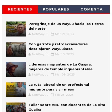
RECIENTES
POPULARES
COMENTA
Peregrinaje de un wayuu hacia las tierras
del norte
NotiWayuu
Mar 29, 2023
Con garrote y retroexcavadoras
desalojaron Wayuukaso
NotiWayuu
Mar 10, 2023
Lideresas migrantes de La Guajira,
mujeres de temple inquebrantable
NotiWayuu
Mar 08, 2023
La ruta laboral de un profesional
migrante para vivir mejor
NotiWayuu
Feb 23, 2023
Taller sobre VBG con docentes de La Alta
Guajira