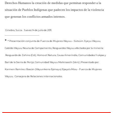
Derechos Humanos la creación de medidas que permitan responder a la
situación de Pueblos Indígenas que padecen los impactos de la violencia
que generan los conflictos armados internos.
Ginebra, Suiza. Jueves 14 de julio de 2011.
*
Presentación conjunta de Fuerza de Mujeres Wayuu – Sütsüin Jiyeyu Wayuu,
*
Cabildo Wayuu Nouna de Campamento, Resguardos Wayuu afectados por la minería:
Resguardo de Zahino (Col), Homo et Natura, Causa Amerindia, Comunidades Yukpas y
Barí de la Sierra de Perijá, Comunidad Wayuu Maikiraasilii (Ven) ) Presentado por:
Karmen Ramírez Boscán (Wayunkerra Epinayu) Epaya’a Miou - Fuerza de Mujeres
Wayuu. Consejera de Relaciones internacionales.