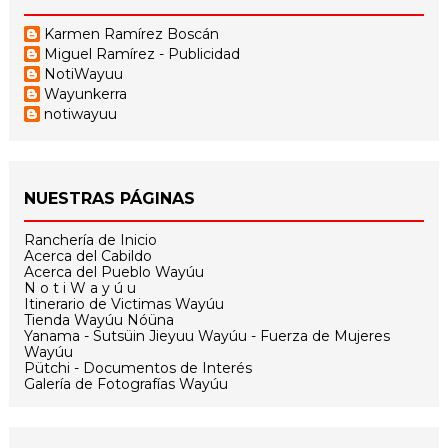
Karmen Ramírez Boscán
Miguel Ramírez - Publicidad
NotiWayuu
Wayunkerra
notiwayuu
NUESTRAS PÁGINAS
Ranchería de Inicio
Acerca del Cabildo
Acerca del Pueblo Wayúu
N o t i W a y ú u
Itinerario de Victimas Wayúu
Tienda Wayúu Nóüna
Yanama - Sutsüin Jieyuu Wayúu - Fuerza de Mujeres
Wayúu
Pütchi - Documentos de Interés
Galería de Fotografías Wayúu