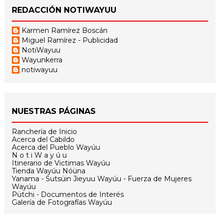
REDACCIÓN NOTIWAYUU
Karmen Ramírez Boscán
Miguel Ramírez - Publicidad
NotiWayuu
Wayunkerra
notiwayuu
NUESTRAS PÁGINAS
Ranchería de Inicio
Acerca del Cabildo
Acerca del Pueblo Wayúu
N o t i W a y ú u
Itinerario de Victimas Wayúu
Tienda Wayúu Nóüna
Yanama - Sutsüin Jieyuu Wayúu - Fuerza de Mujeres
Wayúu
Pütchi - Documentos de Interés
Galería de Fotografías Wayúu