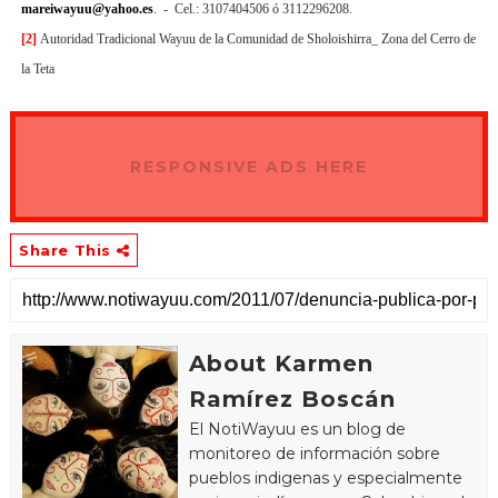
mareiwayuu@yahoo.es
. - Cel.: 3107404506 ó 3112296208.
[2]
Autoridad Tradicional Wayuu de la Comunidad de Sholoishirra_ Zona del Cerro de
la Teta
RESPONSIVE ADS HERE
Share This
About Karmen
Ramírez Boscán
El NotiWayuu es un blog de
monitoreo de información sobre
pueblos indigenas y especialmente