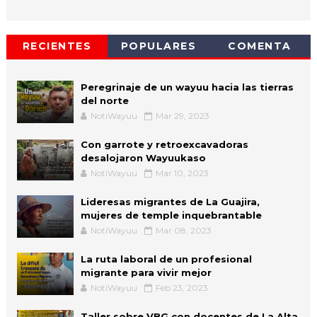
RECIENTES
POPULARES
COMENTA
Peregrinaje de un wayuu hacia las tierras
del norte
NotiWayuu
Mar 29, 2023
Con garrote y retroexcavadoras
desalojaron Wayuukaso
NotiWayuu
Mar 10, 2023
Lideresas migrantes de La Guajira,
mujeres de temple inquebrantable
NotiWayuu
Mar 08, 2023
La ruta laboral de un profesional
migrante para vivir mejor
NotiWayuu
Feb 23, 2023
Taller sobre VBG con docentes de La Alta