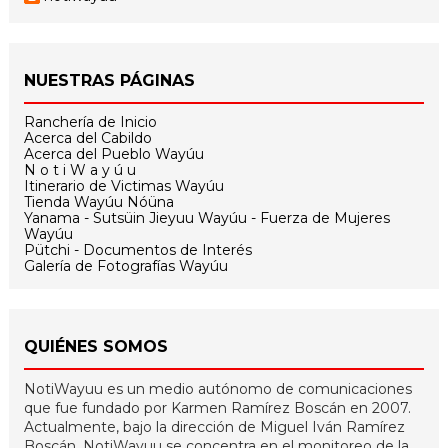
NUESTRAS PÁGINAS
Ranchería de Inicio
Acerca del Cabildo
Acerca del Pueblo Wayúu
N o t i W a y ú u
Itinerario de Victimas Wayúu
Tienda Wayúu Nóüna
Yanama - Sutsüin Jieyuu Wayúu - Fuerza de Mujeres
Wayúu
Pütchi - Documentos de Interés
Galería de Fotografías Wayúu
QUIÉNES SOMOS
NotiWayuu es un medio autónomo de comunicaciones
que fue fundado por Karmen Ramírez Boscán en 2007.
Actualmente, bajo la dirección de Miguel Iván Ramírez
Boscán, NotiWayuu se concentra en el monitoreo de la