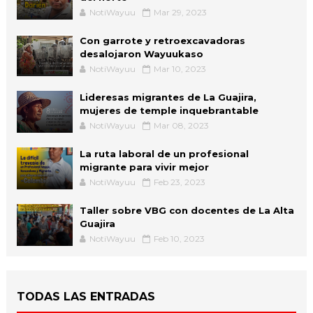
NotiWayuu
Mar 29, 2023
Con garrote y retroexcavadoras
desalojaron Wayuukaso
NotiWayuu
Mar 10, 2023
Lideresas migrantes de La Guajira,
mujeres de temple inquebrantable
NotiWayuu
Mar 08, 2023
La ruta laboral de un profesional
migrante para vivir mejor
NotiWayuu
Feb 23, 2023
Taller sobre VBG con docentes de La Alta
Guajira
NotiWayuu
Feb 10, 2023
TODAS LAS ENTRADAS