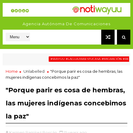
Agencia Autónoma De Comunicaciones
#WAYUU #LAGUAJIRAESTUCASA #MIGRACIÓN #RELATOSW
Home
Unlabelled
"Porque parir es cosa de hembras, las
mujeres indígenas concebimos la paz"
"Porque parir es cosa de hembras,
las mujeres indígenas concebimos
la paz"
Karmen Ramírez Boscán
15 years ago