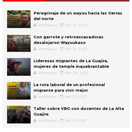
Peregrinaje de un wayuu hacia las tierras
del norte
NotiWayuu
Mar 29, 2023
Con garrote y retroexcavadoras
desalojaron Wayuukaso
NotiWayuu
Mar 10, 2023
Lideresas migrantes de La Guajira,
mujeres de temple inquebrantable
NotiWayuu
Mar 08, 2023
La ruta laboral de un profesional
migrante para vivir mejor
NotiWayuu
Feb 23, 2023
Taller sobre VBG con docentes de La Alta
Guajira
NotiWayuu
Feb 10, 2023