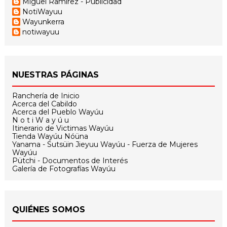
Miguel Ramírez - Publicidad
NotiWayuu
Wayunkerra
notiwayuu
NUESTRAS PÁGINAS
Ranchería de Inicio
Acerca del Cabildo
Acerca del Pueblo Wayúu
N o t i W a y ú u
Itinerario de Victimas Wayúu
Tienda Wayúu Nóüna
Yanama - Sutsüin Jieyuu Wayúu - Fuerza de Mujeres
Wayúu
Pütchi - Documentos de Interés
Galería de Fotografías Wayúu
QUIÉNES SOMOS