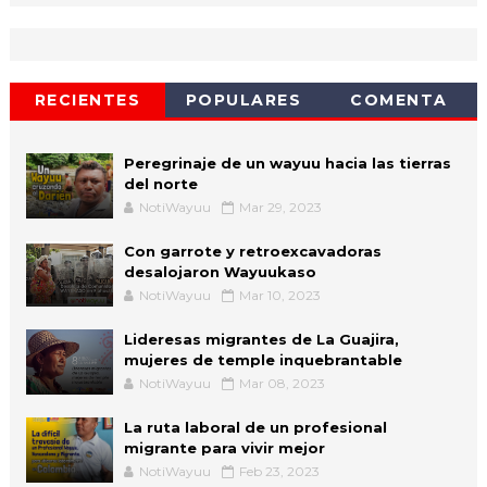
RECIENTES
POPULARES
COMENTA
Peregrinaje de un wayuu hacia las tierras
del norte
NotiWayuu
Mar 29, 2023
Con garrote y retroexcavadoras
desalojaron Wayuukaso
NotiWayuu
Mar 10, 2023
Lideresas migrantes de La Guajira,
mujeres de temple inquebrantable
NotiWayuu
Mar 08, 2023
La ruta laboral de un profesional
migrante para vivir mejor
NotiWayuu
Feb 23, 2023