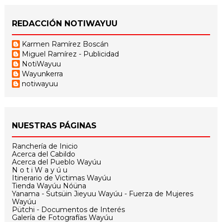
REDACCIÓN NOTIWAYUU
Karmen Ramírez Boscán
Miguel Ramírez - Publicidad
NotiWayuu
Wayunkerra
notiwayuu
NUESTRAS PÁGINAS
Ranchería de Inicio
Acerca del Cabildo
Acerca del Pueblo Wayúu
N o t i W a y ú u
Itinerario de Victimas Wayúu
Tienda Wayúu Nóüna
Yanama - Sutsüin Jieyuu Wayúu - Fuerza de Mujeres
Wayúu
Pütchi - Documentos de Interés
Galería de Fotografías Wayúu