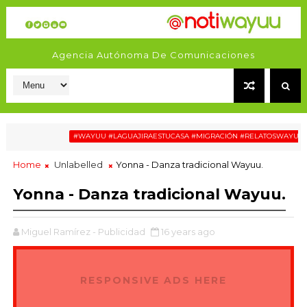
Agencia Autónoma De Comunicaciones
P
#WAYUU #LAGUAJIRAESTUCASA #MIGRACIÓN #RELATOSWAYUU
Home
Unlabelled
Yonna - Danza tradicional Wayuu.
Yonna - Danza tradicional Wayuu.
Miguel Ramírez - Publicidad
16 years ago
RESPONSIVE ADS HERE