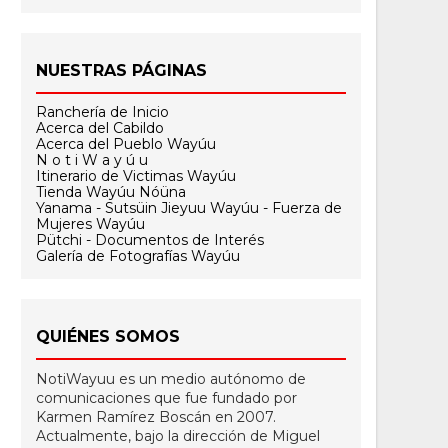
NUESTRAS PÁGINAS
Ranchería de Inicio
Acerca del Cabildo
Acerca del Pueblo Wayúu
N o t i W a y ú u
Itinerario de Victimas Wayúu
Tienda Wayúu Nóüna
Yanama - Sutsüin Jieyuu Wayúu - Fuerza de
Mujeres Wayúu
Pütchi - Documentos de Interés
Galería de Fotografías Wayúu
QUIÉNES SOMOS
NotiWayuu es un medio autónomo de
comunicaciones que fue fundado por
Karmen Ramírez Boscán en 2007.
Actualmente, bajo la dirección de Miguel