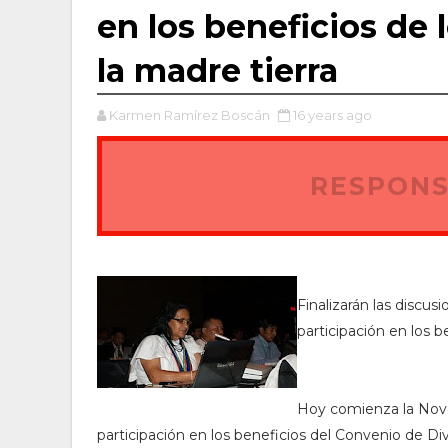
en los beneficios de 
la madre tierra
Karmen Ramírez Boscán
16 years ago
RESPONS
Finalizarán las discu
participación en los b
Hoy comienza la Nove
participación en los beneficios del Convenio de Div