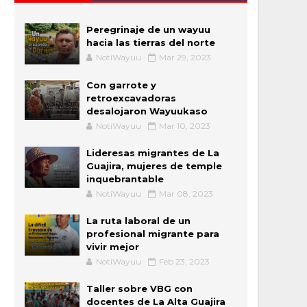
Peregrinaje de un wayuu
hacia las tierras del norte
NotiWayuu
Mar 29, 2023
Con garrote y
retroexcavadoras
desalojaron Wayuukaso
NotiWayuu
Mar 10, 2023
Lideresas migrantes de La
Guajira, mujeres de temple
inquebrantable
NotiWayuu
Mar 08, 2023
La ruta laboral de un
profesional migrante para
vivir mejor
NotiWayuu
Feb 23, 2023
Taller sobre VBG con
docentes de La Alta Guajira