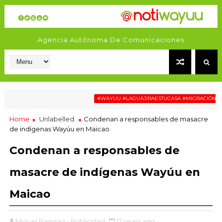
Agencia Autónoma De Comunicaciones
#WAYUU #LAGUAJIRAESTUCASA #MIGRACIÓN #RELA
Home
Unlabelled
Condenan a responsables de masacre
de indígenas Wayúu en Maicao
Condenan a responsables de
masacre de indígenas Wayúu en
Maicao
Miguel Ramírez - Publicidad
17 years ago