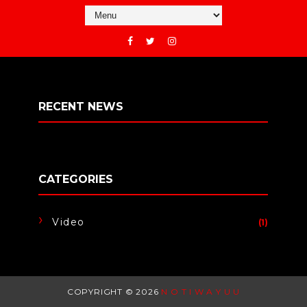
RECENT NEWS
CATEGORIES
Video
(1)
COPYRIGHT ©
2026
N O T I W A Y U U