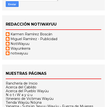
REDACCIÓN NOTIWAYUU
Karmen Ramírez Boscán
Miguel Ramírez - Publicidad
NotiWayuu
Wayunkerra
notiwayuu
NUESTRAS PÁGINAS
Ranchería de Inicio
Acerca del Cabildo
Acerca del Pueblo Wayúu
N o t i W a y ú u
Itinerario de Victimas Wayúu
Tienda Wayúu Nóüna
Yanama - Sutsüin Jieyuu Wayúu - Fuerza de Mujeres