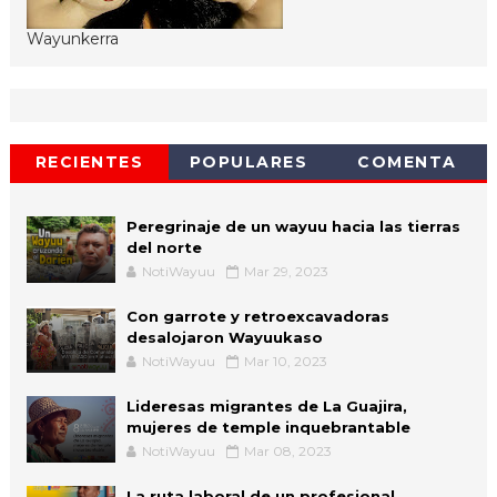
Wayunkerra
RECIENTES
POPULARES
COMENTA
Peregrinaje de un wayuu hacia las tierras
del norte
NotiWayuu
Mar 29, 2023
Con garrote y retroexcavadoras
desalojaron Wayuukaso
NotiWayuu
Mar 10, 2023
Lideresas migrantes de La Guajira,
mujeres de temple inquebrantable
NotiWayuu
Mar 08, 2023
La ruta laboral de un profesional