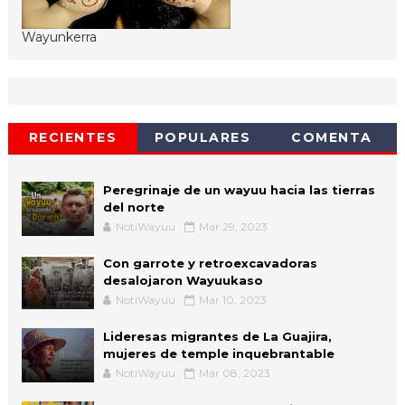
Wayunkerra
RECIENTES
POPULARES
COMENTA
Peregrinaje de un wayuu hacia las tierras
del norte
NotiWayuu
Mar 29, 2023
Con garrote y retroexcavadoras
desalojaron Wayuukaso
NotiWayuu
Mar 10, 2023
Lideresas migrantes de La Guajira,
mujeres de temple inquebrantable
NotiWayuu
Mar 08, 2023