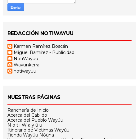
REDACCIÓN NOTIWAYUU
Karmen Ramírez Boscán
Miguel Ramírez - Publicidad
NotiWayuu
Wayunkerra
notiwayuu
NUESTRAS PÁGINAS
Ranchería de Inicio
Acerca del Cabildo
Acerca del Pueblo Wayúu
N o t i W a y ú u
Itinerario de Victimas Wayúu
Tienda Wayúu Nóüna