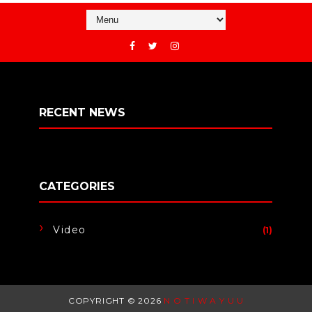
RECENT NEWS
CATEGORIES
Video
(1)
COPYRIGHT ©
2026
N O T I W A Y U U