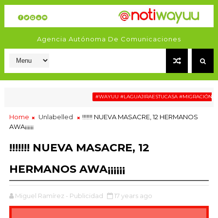
Agencia Autónoma De Comunicaciones
#WAYUU #LAGUAJIRAESTUCASA #MIGRACIÓN #RELAT
Taller sobre VBG con docentes de La Alta Guajira
OSWAYUU
Home
Unlabelled
!!!!!!! NUEVA MASACRE, 12 HERMANOS
AWA¡¡¡¡¡¡
!!!!!!! NUEVA MASACRE, 12
HERMANOS AWA¡¡¡¡¡¡
Miguel Ramírez - Publicidad
17 years ago