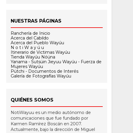
NUESTRAS PÁGINAS
Ranchería de Inicio
Acerca del Cabildo
Acerca del Pueblo Wayúu
N o t i W a y ú u
Itinerario de Victimas Wayúu
Tienda Wayúu Nóüna
Yanama - Sutsüin Jieyuu Wayúu - Fuerza de
Mujeres Wayúu
Pütchi - Documentos de Interés
Galería de Fotografías Wayúu
QUIÉNES SOMOS
NotiWayuu es un medio autónomo de
comunicaciones que fue fundado por
Karmen Ramírez Boscán en 2007.
Actualmente, bajo la dirección de Miguel