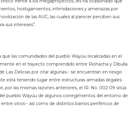
 crítico frente a los megaproyectos, les ha ocasionado que
mientos, hostigamientos, intimidaciones y amenazas por
ovilización de las AUC, las cuales al parecer perciben sus
a sus intereses”.
ica que las comunidades del pueblo Wayúu localizadas en el
ialmente en el trayecto comprendido entre Riohacha y Dibulla
de Las Delicias por citar algunas-- se encuentran en riesgo
ente está teniendo lugar entre estructuras armadas ilegales
e, por las mismas razones anteriores, el IR. No. 002-09 sitúa
 del pueblo Wayúu de algunos corregimientos del entorno de
 entre otros-- así como de distintos barrios periféricos de