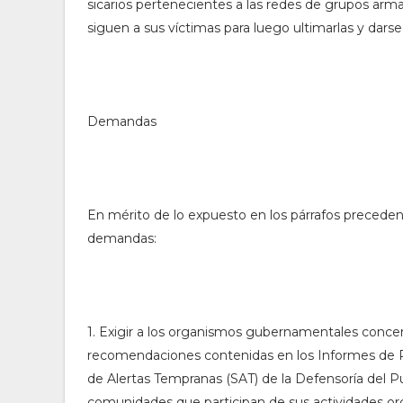
sicarios pertenecientes a las redes de grupos arma
siguen a sus víctimas para luego ultimarlas y dars
Demandas
En mérito de lo expuesto en los párrafos preceden
demandas:
1. Exigir a los organismos gubernamentales conc
recomendaciones contenidas en los Informes de R
de Alertas Tempranas (SAT) de la Defensoría del P
comunidades que participan de sus actividades org