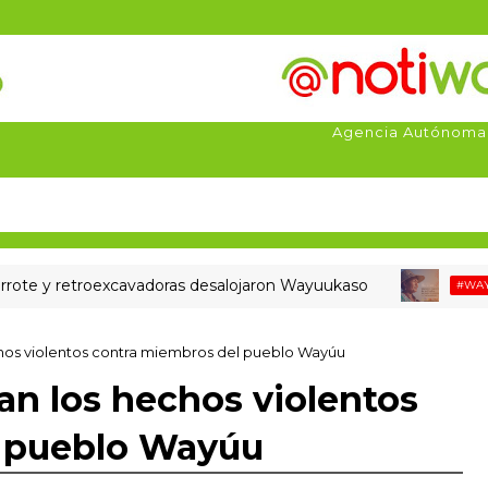
Agencia Autónoma
y retroexcavadoras desalojaron Wayuukaso
#WAYUU #LAG
hos violentos contra miembros del pueblo Wayúu
n los hechos violentos
l pueblo Wayúu