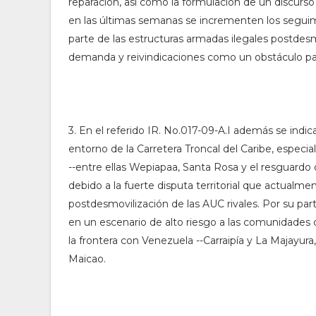
reparación, así como la formulación de un discurso
en las últimas semanas se incrementen los segui
parte de las estructuras armadas ilegales postdesm
demanda y reivindicaciones como un obstáculo par
3. En el referido IR. No.017-09-A.I además se ind
entorno de la Carretera Troncal del Caribe, espec
--entre ellas Wepiapaa, Santa Rosa y el resguardo 
debido a la fuerte disputa territorial que actualm
postdesmovilización de las AUC rivales. Por su part
en un escenario de alto riesgo a las comunidades
la frontera con Venezuela --Carraipía y La Majayura,
Maicao.