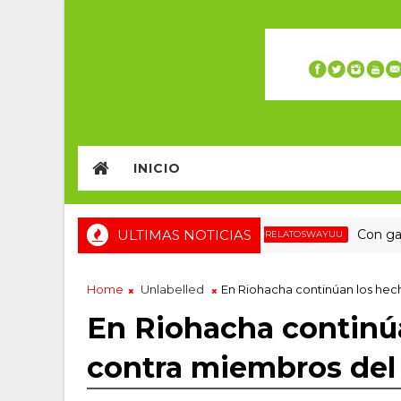
INICIO
ULTIMAS NOTICIAS
Con garrote 
#WAYUU #LAGUAJIRAESTUCASA #MIGRACIÓN #RELATOSWAYUU
Home
Unlabelled
En Riohacha continúan los hec
En Riohacha continúa
contra miembros de