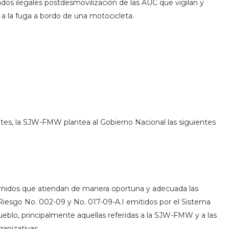
dos ilegales postdesmovilización de las AUC que vigilan y
e a la fuga a bordo de una motocicleta.
tes, la SJW-FMW plantea al Gobierno Nacional las siguientes
ernidos que atiendan de manera oportuna y adecuada las
iesgo No. 002-09 y No. 017-09-A.I emitidos por el Sistema
ueblo, principalmente aquellas referidas a la SJW-FMW y a las
anizativas.