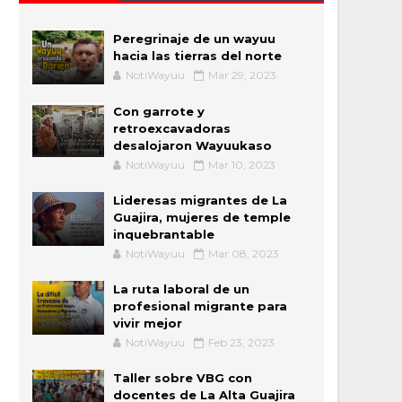
Peregrinaje de un wayuu
hacia las tierras del norte
NotiWayuu
Mar 29, 2023
Con garrote y
retroexcavadoras
desalojaron Wayuukaso
NotiWayuu
Mar 10, 2023
Lideresas migrantes de La
Guajira, mujeres de temple
inquebrantable
NotiWayuu
Mar 08, 2023
La ruta laboral de un
profesional migrante para
vivir mejor
NotiWayuu
Feb 23, 2023
Taller sobre VBG con
docentes de La Alta Guajira