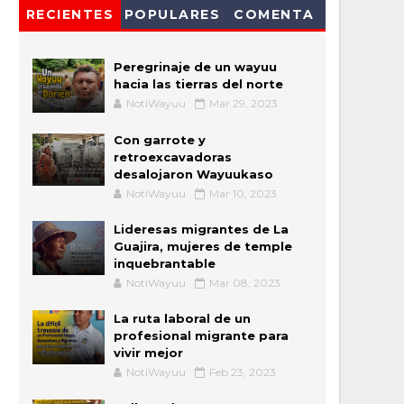
RECIENTES
POPULARES
COMENTA
Peregrinaje de un wayuu
hacia las tierras del norte
NotiWayuu
Mar 29, 2023
Con garrote y
retroexcavadoras
desalojaron Wayuukaso
NotiWayuu
Mar 10, 2023
Lideresas migrantes de La
Guajira, mujeres de temple
inquebrantable
NotiWayuu
Mar 08, 2023
La ruta laboral de un
profesional migrante para
vivir mejor
NotiWayuu
Feb 23, 2023