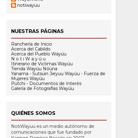
notiwayuu
NUESTRAS PÁGINAS
Ranchería de Inicio
Acerca del Cabildo
Acerca del Pueblo Wayúu
N o t i W a y ú u
Itinerario de Victimas Wayúu
Tienda Wayúu Nóüna
Yanama - Sutsüin Jieyuu Wayúu - Fuerza de
Mujeres Wayúu
Pütchi - Documentos de Interés
Galería de Fotografías Wayúu
QUIÉNES SOMOS
NotiWayuu es un medio autónomo de
comunicaciones que fue fundado por
Karmen Ramírez Boscán en 2007.