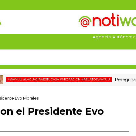
Agencia Autónoma
Peregrinaje de u
AYUU #LAGUAJIRAESTUCASA #MIGRACIÓN #RELATOSWAYUU
sidente Evo Morales
con el Presidente Evo