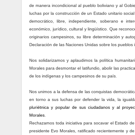
de manera incondicional al pueblo boliviano y al Gob
luchas por la construcción de un Estado
unitario socia
democrático, libre, independiente, soberano e inter
económico, jurídico, cultural y lingüístico. Que recono
originarios campesinos, su libre determinación y aut
Declaración de las Naciones Unidas sobre los pueblos i
Nos solidarizamos y aplaudimos la política humanitari
Morales para desmontar el latifundio, abolir las practic
de los indígenas y los campesinos de su país.
Nos unimos a la defensa de las conquistas democrátic
en torno a sus luchas
por defender la vida, la igual
pluriétnica y popular de sus ciudadanos y al proye
Morales.
Rechazamos toda iniciativa para socavar el Estado de
presidente Evo Morales, ratificado recientemente y d