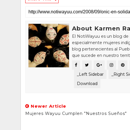
About Karmen Ra
El NotiWayuu es un blog de 
especialmente mujeres indíg
blog pertenecientes al Pue
que sucede en nuestro territ
_Left Sidebar
_Right S
Download
Newer Article
Mujeres Wayuu Cumplen "Nuestros Sueños"