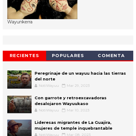
Wayunkerra
RECIENTES
POPULARES
COMENTA
Peregrinaje de un wayuu hacia las tierras
del norte
NotiWayuu
Mar 29, 2023
Con garrote y retroexcavadoras
desalojaron Wayuukaso
NotiWayuu
Mar 10, 2023
Lideresas migrantes de La Guajira,
mujeres de temple inquebrantable
NotiWayuu
Mar 08, 2023