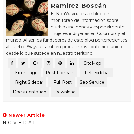
Ramírez Boscán
El NotiWayuu es un blog de
monitoreo de información sobre
pueblos indigenas y especialmente
mujeres indígenas en Colombia y el
mundo. Al ser les fundadores de este blog pertenecientes
al Pueblo Wayuu, también producimos contenido único
desde lo que sucede en nuestro territorio.
_SiteMap
_Error Page
Post Formats
_Left Sidebar
_Right Sidebar
_Full Post
Seo Service
Documentation
Download
Newer Article
N O V E D A D . . .