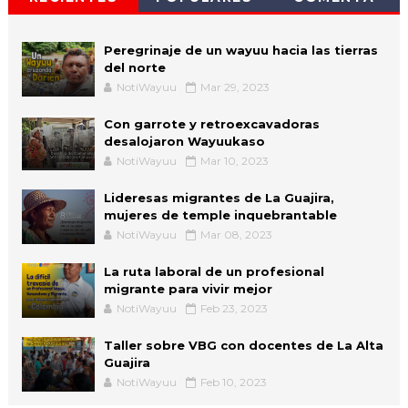
Peregrinaje de un wayuu hacia las tierras
del norte
NotiWayuu
Mar 29, 2023
Con garrote y retroexcavadoras
desalojaron Wayuukaso
NotiWayuu
Mar 10, 2023
Lideresas migrantes de La Guajira,
mujeres de temple inquebrantable
NotiWayuu
Mar 08, 2023
La ruta laboral de un profesional
migrante para vivir mejor
NotiWayuu
Feb 23, 2023
Taller sobre VBG con docentes de La Alta
Guajira
NotiWayuu
Feb 10, 2023