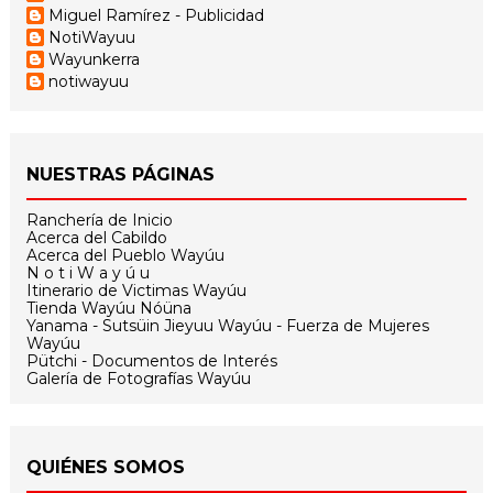
Miguel Ramírez - Publicidad
NotiWayuu
Wayunkerra
notiwayuu
NUESTRAS PÁGINAS
Ranchería de Inicio
Acerca del Cabildo
Acerca del Pueblo Wayúu
N o t i W a y ú u
Itinerario de Victimas Wayúu
Tienda Wayúu Nóüna
Yanama - Sutsüin Jieyuu Wayúu - Fuerza de Mujeres
Wayúu
Pütchi - Documentos de Interés
Galería de Fotografías Wayúu
QUIÉNES SOMOS