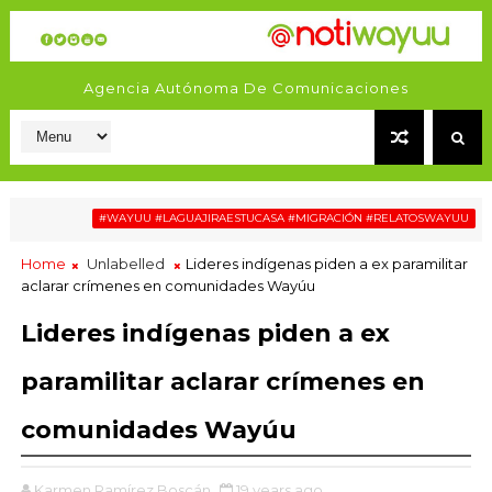
Agencia Autónoma De Comunicaciones
Pereg
#WAYUU #LAGUAJIRAESTUCASA #MIGRACIÓN #RELATOSWAYUU
Home
Unlabelled
Lideres indígenas piden a ex paramilitar
aclarar crímenes en comunidades Wayúu
Lideres indígenas piden a ex
paramilitar aclarar crímenes en
comunidades Wayúu
Karmen Ramírez Boscán
19 years ago