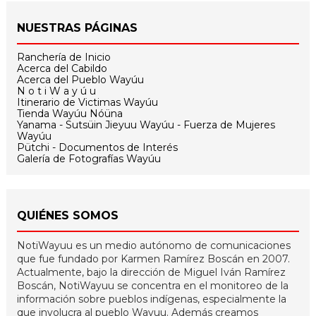
NUESTRAS PÁGINAS
Ranchería de Inicio
Acerca del Cabildo
Acerca del Pueblo Wayúu
N o t i W a y ú u
Itinerario de Victimas Wayúu
Tienda Wayúu Nóüna
Yanama - Sutsüin Jieyuu Wayúu - Fuerza de Mujeres
Wayúu
Pütchi - Documentos de Interés
Galería de Fotografías Wayúu
QUIÉNES SOMOS
NotiWayuu es un medio autónomo de comunicaciones
que fue fundado por Karmen Ramírez Boscán en 2007.
Actualmente, bajo la dirección de Miguel Iván Ramírez
Boscán, NotiWayuu se concentra en el monitoreo de la
información sobre pueblos indígenas, especialmente la
que involucra al pueblo Wayuu. Además creamos