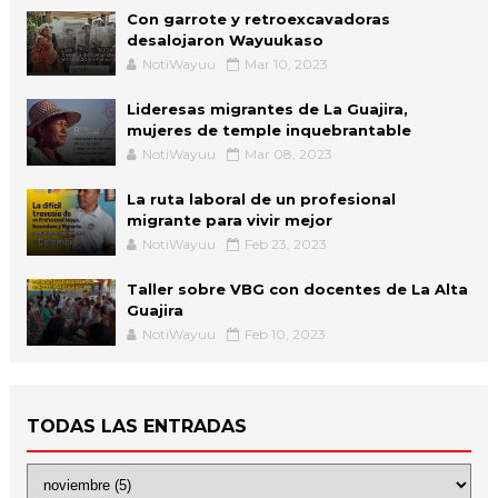
Con garrote y retroexcavadoras
desalojaron Wayuukaso
NotiWayuu
Mar 10, 2023
Lideresas migrantes de La Guajira,
mujeres de temple inquebrantable
NotiWayuu
Mar 08, 2023
La ruta laboral de un profesional
migrante para vivir mejor
NotiWayuu
Feb 23, 2023
Taller sobre VBG con docentes de La Alta
Guajira
NotiWayuu
Feb 10, 2023
TODAS LAS ENTRADAS