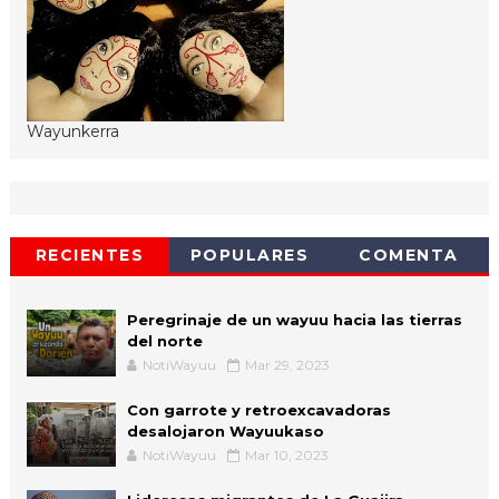
Wayunkerra
RECIENTES
POPULARES
COMENTA
Peregrinaje de un wayuu hacia las tierras
del norte
NotiWayuu
Mar 29, 2023
Con garrote y retroexcavadoras
desalojaron Wayuukaso
NotiWayuu
Mar 10, 2023