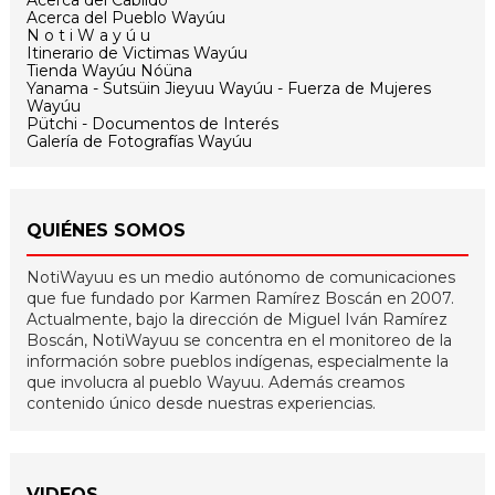
Acerca del Cabildo
Acerca del Pueblo Wayúu
N o t i W a y ú u
Itinerario de Victimas Wayúu
Tienda Wayúu Nóüna
Yanama - Sutsüin Jieyuu Wayúu - Fuerza de Mujeres
Wayúu
Pütchi - Documentos de Interés
Galería de Fotografías Wayúu
QUIÉNES SOMOS
NotiWayuu es un medio autónomo de comunicaciones
que fue fundado por Karmen Ramírez Boscán en 2007.
Actualmente, bajo la dirección de Miguel Iván Ramírez
Boscán, NotiWayuu se concentra en el monitoreo de la
información sobre pueblos indígenas, especialmente la
que involucra al pueblo Wayuu. Además creamos
contenido único desde nuestras experiencias.
VIDEOS