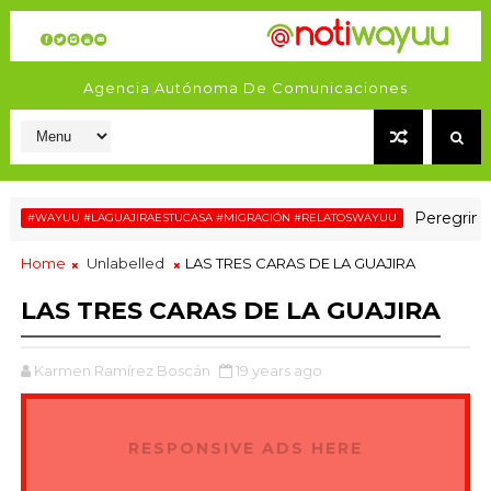
Agencia Autónoma De Comunicaciones
Peregrinaje de
#WAYUU #LAGUAJIRAESTUCASA #MIGRACIÓN #RELATOSWAYUU
Home
Unlabelled
LAS TRES CARAS DE LA GUAJIRA
LAS TRES CARAS DE LA GUAJIRA
Karmen Ramírez Boscán
19 years ago
RESPONSIVE ADS HERE