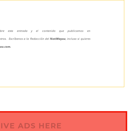
 sobre esta entrada y el contenido que publicamos en
otros. Escríbenos a la Redacción del
NotiWayuu
, incluso si quieres
yuu.com
.
IVE ADS HERE