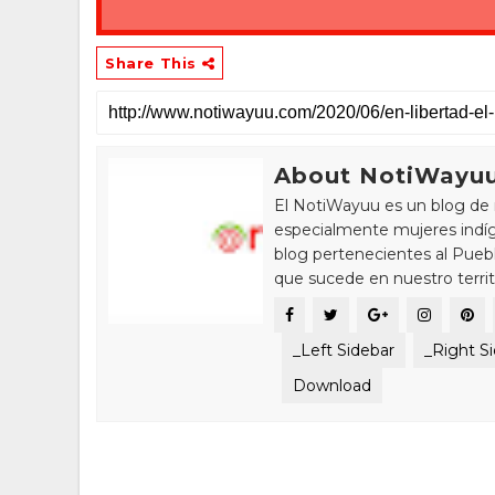
Share This
About NotiWayu
El NotiWayuu es un blog de 
especialmente mujeres indíg
blog pertenecientes al Pue
que sucede en nuestro territ
_Left Sidebar
_Right S
Download