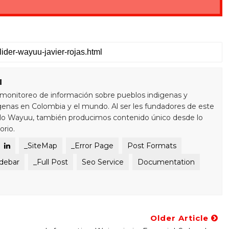
u
monitoreo de información sobre pueblos indigenas y
enas en Colombia y el mundo. Al ser les fundadores de este
blo Wayuu, también producimos contenido único desde lo
orio.
_SiteMap
_Error Page
Post Formats
idebar
_Full Post
Seo Service
Documentation
Older Article