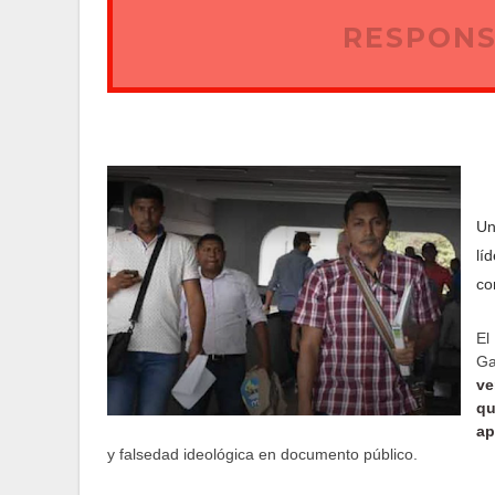
RESPONS
Un
lí
co
El
G
ve
q
ap
y falsedad ideológica en documento público.