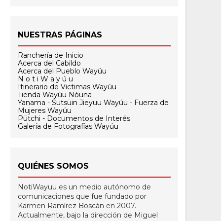
NUESTRAS PÁGINAS
Ranchería de Inicio
Acerca del Cabildo
Acerca del Pueblo Wayúu
N o t i W a y ú u
Itinerario de Victimas Wayúu
Tienda Wayúu Nóüna
Yanama - Sutsüin Jieyuu Wayúu - Fuerza de
Mujeres Wayúu
Pütchi - Documentos de Interés
Galería de Fotografías Wayúu
QUIÉNES SOMOS
NotiWayuu es un medio autónomo de
comunicaciones que fue fundado por
Karmen Ramírez Boscán en 2007.
Actualmente, bajo la dirección de Miguel