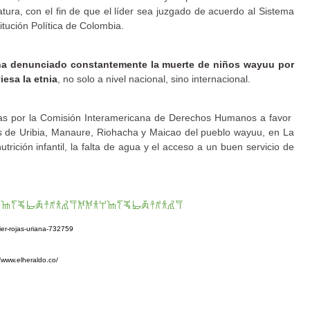
tura, con el fin de que el líder sea juzgado de acuerdo al Sistema
itución Política de Colombia.
 ha denunciado constantemente la muerte de niños wayuu por
iesa la etnia
, no solo a nivel nacional, sino internacional.
adas por la Comisión Interamericana de Derechos Humanos a favor
s de Uribia, Manaure, Riohacha y Maicao del pueblo wayuu, en La
rición infantil, la falta de agua y el acceso a un buen servicio de
𐀎𐀍𐁛𐁜𐁝𐀼𐀺𐀪𐀢𐀥𐂌𐂌𐀪𐀬𐀎𐀍𐁛𐁜𐁝𐀼𐀺𐀪𐀢𐀥
vier-rojas-uriana-732759
//www.elheraldo.co/