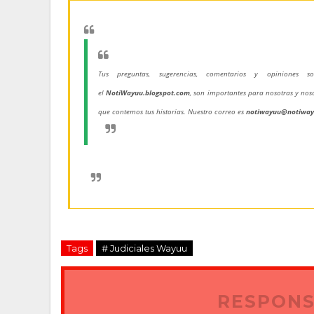
Tus preguntas, sugerencias, comentarios y opiniones
el
NotiWayuu.blogspot.com
, son importantes para nosotras y nos
que contemos tus historias. Nuestro correo es
notiwayuu@notiwa
Tags
# Judiciales Wayuu
RESPONS