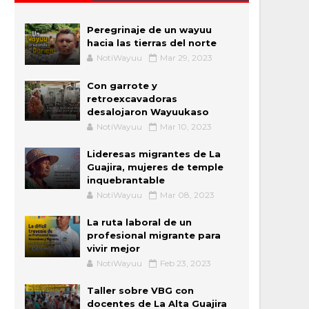
Peregrinaje de un wayuu
hacia las tierras del norte
NotiWayuu
Mar 29, 2023
Con garrote y
retroexcavadoras
desalojaron Wayuukaso
NotiWayuu
Mar 10, 2023
Lideresas migrantes de La
Guajira, mujeres de temple
inquebrantable
NotiWayuu
Mar 08, 2023
La ruta laboral de un
profesional migrante para
vivir mejor
NotiWayuu
Feb 23, 2023
Taller sobre VBG con
docentes de La Alta Guajira